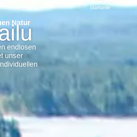
Startseite
hen Natur
ailu
en endlosen
et unser
ndividuellen