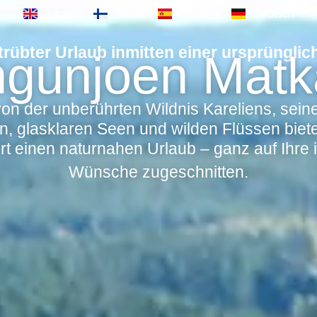
English
Suomi
Español
Deutsch
trübter Urlaub inmitten einer ursprünglic
gunjoen Matk
n der unberührten Wildnis Kareliens, sein
, glasklaren Seen und wilden Flüssen biet
rt einen naturnahen Urlaub – ganz auf Ihre i
Wünsche zugeschnitten.